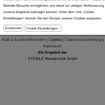
Grenzlehrdorne DIN 2245 H7
Website-Besuche ermöglichen und damit zur stetigen Verbesserung
unseres Angebots beitragen können. Unter dem Link „Cookie-
Einstellungen“ können Sie den Einsatz unserer Cookies anpassen.
Kundenservice
Anfrage
|
Bezugsquellen
|
Messtechnik – Lexikon
Zustimmen
Cookie-Einstellungen
...
Rechtliches
AGB & Kundeninformation
|
Cookies
|
Datenschutzerklärung
|
Impressum
Ein Angebot der
STEINLE Messtechnik GmbH