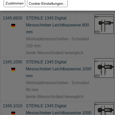
125 mm
Zustimmen
Cookie-Einstellungen
...
beide Messschnäbel beweglich
1345.0820
STEINLE 1345 Digital
Messschieber Leichtbauweise 800
mm
Werkstattmessschieber - Schnabel
150 mm
beide Messschnäbel beweglich
1345.1000
STEINLE 1345 Digital
Messschieber Leichtbauweise 1000
mm
Werkstattmessschieber - Schnabel
90 mm
beide Messschnäbel beweglich
1345.1010
STEINLE 1345 Digital
Messschieber Leichtbauweise 1000