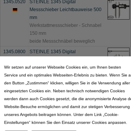
1345.0520
STEINLE 1345 Digital
Messschieber Leichtbauweise 500
mm
Werkstattmessschieber - Schnabel
150 mm
beide Messschnäbel beweglich
1345.0800
STEINLE 1345 Digital
Messschieber Leichtbauweise 800
Wir setzen auf unserer Webseite Cookies ein, um Ihnen besten
mm
Service und ein optimales Webseiten-Erlebnis zu bieten. Wenn Sie a
Werkstattmessschieber - Schnabel
den Button „Zustimmen“ klicken, willigen Sie in die Verwendung aller
90 mm
eingesetzten Cookies ein. Neben technisch notwendigen Cookies
beide Messschnäbel beweglich
werden dann auch Cookies gesetzt, die die anonymisierte Analyse d
1345.0810
STEINLE 1345 Digital
Website-Besuche ermöglichen und damit zur stetigen Verbesserung
Messschieber Leichtbauweise 800
unseres Angebots beitragen können. Unter dem Link „Cookie-
mm
Einstellungen“ können Sie den Einsatz unserer Cookies anpassen.
Werkstattmessschieber - Schnabel