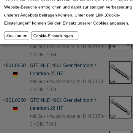
Lehrdorn 24,4 H7
Website-Besuche ermöglichen und damit zur stetigen Verbesserung
mit Gut + Ausschusseite, DIN 7150-
unseres Angebots beitragen können. Unter dem Link „Cookie-
2 / DIN 7164
Einstellungen“ können Sie den Einsatz unserer Cookies anpassen.
4901.0245
STEINLE 4901 Grenzlehrdorn /
Zustimmen
Cookie-Einstellungen
...
Lehrdorn 24,5 H7
mit Gut + Ausschusseite, DIN 7150-
2 / DIN 7164
4901.0250
STEINLE 4901 Grenzlehrdorn /
Lehrdorn 25 H7
mit Gut + Ausschusseite, DIN 7150-
2 / DIN 7164
4901.0260
STEINLE 4901 Grenzlehrdorn /
Lehrdorn 26 H7
mit Gut + Ausschusseite, DIN 7150-
2 / DIN 7164