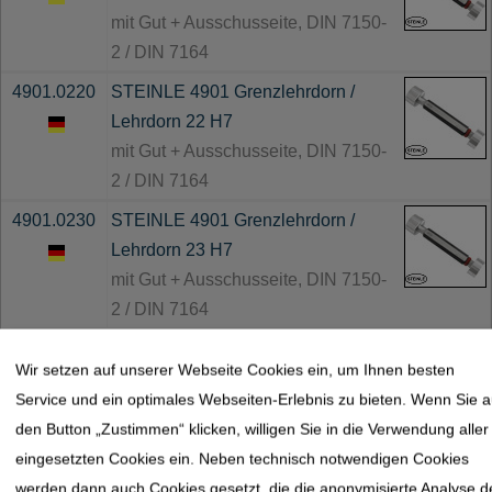
mit Gut + Ausschusseite, DIN 7150-
2 / DIN 7164
4901.0220
STEINLE 4901 Grenzlehrdorn /
Lehrdorn 22 H7
mit Gut + Ausschusseite, DIN 7150-
2 / DIN 7164
4901.0230
STEINLE 4901 Grenzlehrdorn /
Lehrdorn 23 H7
mit Gut + Ausschusseite, DIN 7150-
2 / DIN 7164
4901.0240
STEINLE 4901 Grenzlehrdorn /
Wir setzen auf unserer Webseite Cookies ein, um Ihnen besten
Lehrdorn 24 H7
Service und ein optimales Webseiten-Erlebnis zu bieten. Wenn Sie a
mit Gut + Ausschusseite, DIN 7150-
den Button „Zustimmen“ klicken, willigen Sie in die Verwendung aller
2 / DIN 7164
eingesetzten Cookies ein. Neben technisch notwendigen Cookies
4901.0244
STEINLE 4901 Grenzlehrdorn /
werden dann auch Cookies gesetzt, die die anonymisierte Analyse d