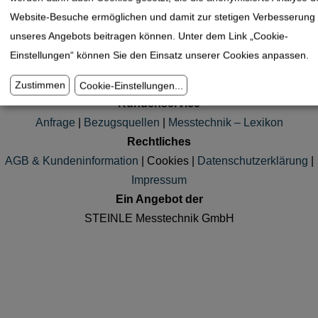
Website-Besuche ermöglichen und damit zur stetigen Verbesserung
unseres Angebots beitragen können. Unter dem Link „Cookie-
Gewinde Aussschusslehrring DIN2510-2
Einstellungen“ können Sie den Einsatz unserer Cookies anpassen.
Zustimmen
Cookie-Einstellungen
...
Kundenservice
Anfrage
|
Bezugsquellen
|
Messtechnik – Lexikon
Rechtliches
AGB & Kundeninformation
|
Cookies
|
Datenschutzerklärung
|
Impressum
Ein Angebot der
STEINLE Messtechnik GmbH