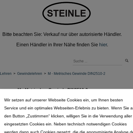
Bitte beachten Sie: Verkauf nur über autorisierte Händler.
Einen Händler in Ihrer Nähe finden Sie
hier
.
Lehren
>
Gewindelehren
>
M - Metrisches Gewinde DIN2510-2
M - Metrisches Gewinde DIN2510-2
Wir setzen auf unserer Webseite Cookies ein, um Ihnen besten
Service und ein optimales Webseiten-Erlebnis zu bieten. Wenn Sie a
den Button „Zustimmen“ klicken, willigen Sie in die Verwendung aller
Gewinde Gutlehrring DIN2510-2
eingesetzten Cookies ein. Neben technisch notwendigen Cookies
werden dann auch Cookies gesetzt, die die anonymisierte Analyse d