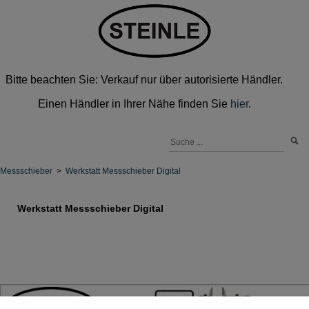
Bitte beachten Sie: Verkauf nur über autorisierte Händler.
Einen Händler in Ihrer Nähe finden Sie
hier
.
Messschieber
>
Werkstatt Messschieber Digital
Werkstatt Messschieber Digital