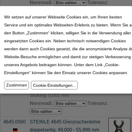
Nennmaß:
Toleranz:
Wir setzen auf unserer Webseite Cookies ein, um Ihnen besten
4645.0430
STEINLE 4645 Grenzrachenlehre
Service und ein optimales Webseiten-Erlebnis zu bieten. Wenn Sie a
doppelseitig: 38,000 - 42,999 mm
den Button „Zustimmen“ klicken, willigen Sie in die Verwendung aller
Rachenlehre DIN EN ISO 286
eingesetzten Cookies ein. Neben technisch notwendigen Cookies
Stufung: 0,001 mm
werden dann auch Cookies gesetzt, die die anonymisierte Analyse d
Nennmaß:
Toleranz:
Website-Besuche ermöglichen und damit zur stetigen Verbesserung
unseres Angebots beitragen können. Unter dem Link „Cookie-
4645.0490
STEINLE 4645 Grenzrachenlehre
Einstellungen“ können Sie den Einsatz unserer Cookies anpassen.
doppelseitig: 43,000 - 48,999 mm
Zustimmen
Cookie-Einstellungen
...
Rachenlehre DIN EN ISO 286
Stufung: 0,001 mm
Nennmaß:
Toleranz:
4645.0560
STEINLE 4645 Grenzrachenlehre
doppelseitig: 49,000 - 55,999 mm