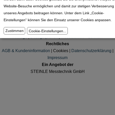
Website-Besuche ermöglichen und damit zur stetigen Verbesserung
Innenfeinmessgeräte
unseres Angebots beitragen können. Unter dem Link „Cookie-
Einstellungen“ können Sie den Einsatz unserer Cookies anpassen.
Kundenservice
Zustimmen
Cookie-Einstellungen
...
Anfrage
|
Bezugsquellen
|
Messtechnik – Lexikon
Rechtliches
AGB & Kundeninformation
|
Cookies
|
Datenschutzerklärung
|
Impressum
Ein Angebot der
STEINLE Messtechnik GmbH