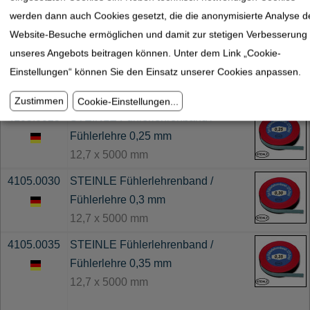
werden dann auch Cookies gesetzt, die die anonymisierte Analyse d
4105.0020
STEINLE Fühlerlehrenband /
Website-Besuche ermöglichen und damit zur stetigen Verbesserung
Fühlerlehre 0,2 mm
unseres Angebots beitragen können. Unter dem Link „Cookie-
12,7 x 5000 mm
Einstellungen“ können Sie den Einsatz unserer Cookies anpassen.
Nur solange der Vorrat reicht
Zustimmen
Cookie-Einstellungen
...
4105.0025
STEINLE Fühlerlehrenband /
Fühlerlehre 0,25 mm
12,7 x 5000 mm
4105.0030
STEINLE Fühlerlehrenband /
Fühlerlehre 0,3 mm
12,7 x 5000 mm
4105.0035
STEINLE Fühlerlehrenband /
Fühlerlehre 0,35 mm
12,7 x 5000 mm