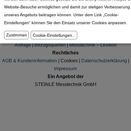
Website-Besuche ermöglichen und damit zur stetigen Verbesserung
unseres Angebots beitragen können. Unter dem Link „Cookie-
Reißnadeln
Einstellungen“ können Sie den Einsatz unserer Cookies anpassen.
Zustimmen
Cookie-Einstellungen
...
Kundenservice
Anfrage
|
Bezugsquellen
|
Messtechnik – Lexikon
Rechtliches
AGB & Kundeninformation
|
Cookies
|
Datenschutzerklärung
|
Impressum
Ein Angebot der
STEINLE Messtechnik GmbH