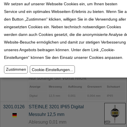
Wir setzen auf unserer Webseite Cookies ein, um Ihnen besten
Service und ein optimales Webseiten-Erlebnis zu bieten. Wenn Sie a
den Button „Zustimmen“ klicken, willigen Sie in die Verwendung aller
eingesetzten Cookies ein. Neben technisch notwendigen Cookies
werden dann auch Cookies gesetzt, die die anonymisierte Analyse d
3201.0125
STEINLE 3201 IP65 Digital
Website-Besuche ermöglichen und damit zur stetigen Verbesserung
Messuhr 12,5 mm
unseres Angebots beitragen können. Unter dem Link „Cookie-
Ablesung 0,001 mm
Einstellungen“ können Sie den Einsatz unserer Cookies anpassen.
Display drehbar über 270°
Zustimmen
Cookie-Einstellungen
...
Nur solange der Vorrat reicht
Anzeige
Messweg
Auflösung
Grenzwert
Schutzart
Digital
12,5 mm
0,001
0,004 mm
IP65
3201.0126
STEINLE 3201 IP65 Digital
Messuhr 12,5 mm
Ablesung 0,01 mm