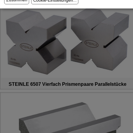
STEINLE 6507 Vierfach Prismenpaare Parallelstücke