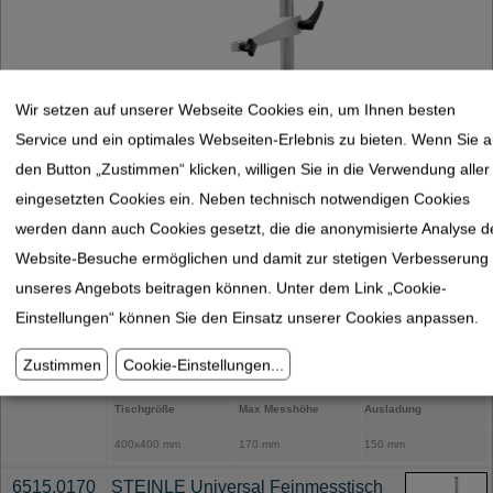
Wir setzen auf unserer Webseite Cookies ein, um Ihnen besten
Service und ein optimales Webseiten-Erlebnis zu bieten. Wenn Sie a
den Button „Zustimmen“ klicken, willigen Sie in die Verwendung aller
eingesetzten Cookies ein. Neben technisch notwendigen Cookies
werden dann auch Cookies gesetzt, die die anonymisierte Analyse d
6515.0169
STEINLE Universal Feinmesstisch
Website-Besuche ermöglichen und damit zur stetigen Verbesserung
Hartgestein H4040
unseres Angebots beitragen können. Unter dem Link „Cookie-
Präzisions Messtisch: 400x400 mm
Einstellungen“ können Sie den Einsatz unserer Cookies anpassen.
- DIN876/0
Zustimmen
Cookie-Einstellungen
...
Messhöhe: 170 mm
Tischgröße
Max Messhöhe
Ausladung
400x400 mm
170 mm
150 mm
6515.0170
STEINLE Universal Feinmesstisch