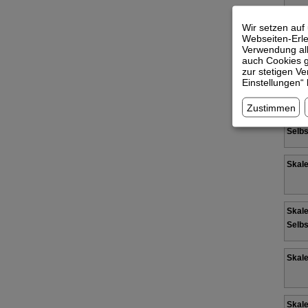
Skale
Wir setzen auf
Webseiten-Erleb
Selbs
Verwendung all
auch Cookies g
zur stetigen V
Skale
Einstellungen“
Zustimmen
Skale
Selbs
Skale
Skale
Selbs
Skale
Skale