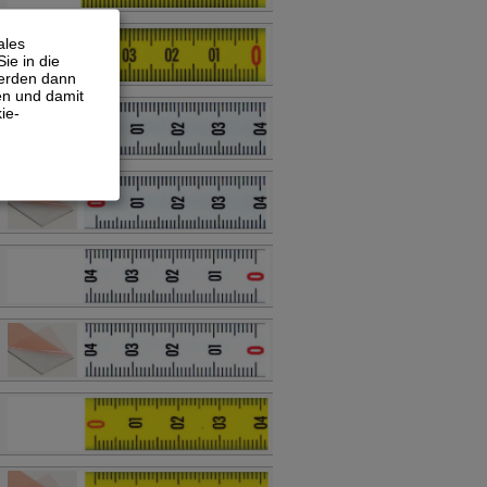
ales
ie in die
werden dann
en und damit
ie-