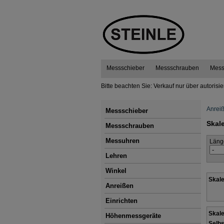
Messschieber
Messschrauben
Mess
Bitte beachten Sie: Verkauf nur über autorisi
Anrei
Messschieber
Skal
Messschrauben
Messuhren
Läng
Lehren
Winkel
Skale
Anreißen
Einrichten
Skale
Höhenmessgeräte
Selbs