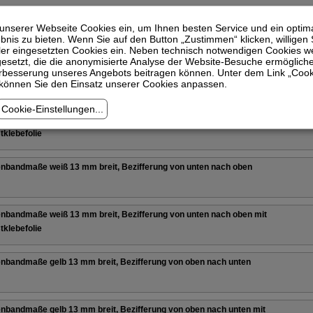
nbandmaße gelb 13 mm breit, Bezifferung von rechts nach links mit
 unserer Webseite Cookies ein, um Ihnen besten Service und ein optim
nis zu bieten. Wenn Sie auf den Button „Zustimmen“ klicken, willigen S
tklebefolie
er eingesetzten Cookies ein. Neben technisch notwendigen Cookies 
esetzt, die die anonymisierte Analyse der Website-Besuche ermöglich
erbesserung unseres Angebots beitragen können. Unter dem Link „Cook
nbandmaße weiß 13 mm breit, Bezifferung von oben nach unten
 können Sie den Einsatz unserer Cookies anpassen.
Cookie-Einstellungen
...
nbandmaße weiß 13 mm breit, Bezifferung von oben nach unten mit
tklebefolie
nbandmaße weiß 13 mm breit, Bezifferung von unten nach oben
nbandmaße weiß 13 mm breit, Bezifferung von unten nach oben mit
tklebefolie
nbandmaße gelb 13 mm breit, Bezifferung von oben nach unten
nbandmaße gelb 13 mm breit, Bezifferung von oben nach unten mit