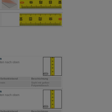
mm
nten nach oben
Selbstklebend
Beschichtung
nein
Stahl mit gelber
Polyamidbesch
mm
nten nach oben
Selbstklebend
Beschichtung