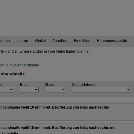
uhren
Lehren
Winkel
Anreißen
Einrichten
Höhenmessgeräte
erte Händler. Einen Händler in Ihrer Nähe finden Sie
hier
.
ßen
>
Skalenbandmaße
enbandmaße
e
Breite
Skala
Selbstklebend
nbandmaße weiß 10 mm breit, Bezifferung von links nach rechts
nbandmaße weiß 10 mm breit, Bezifferung von links nach rechts mit
tklebefolie