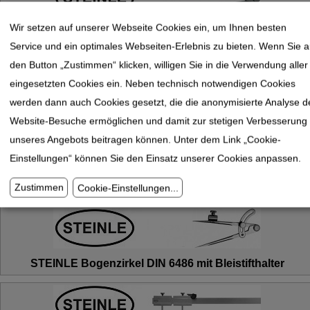
Wir setzen auf unserer Webseite Cookies ein, um Ihnen besten
STEINLE Spitzzirkel DIN 6486
Service und ein optimales Webseiten-Erlebnis zu bieten. Wenn Sie a
den Button „Zustimmen“ klicken, willigen Sie in die Verwendung aller
eingesetzten Cookies ein. Neben technisch notwendigen Cookies
werden dann auch Cookies gesetzt, die die anonymisierte Analyse d
STEINLE Bogenzirkel DIN 6486
Website-Besuche ermöglichen und damit zur stetigen Verbesserung
unseres Angebots beitragen können. Unter dem Link „Cookie-
Einstellungen“ können Sie den Einsatz unserer Cookies anpassen.
STEINLE Federzirkel DIN 6487
Zustimmen
Cookie-Einstellungen
...
STEINLE Bogenzirkel DIN 6486 mit Bleistifthalter