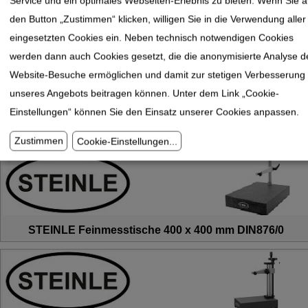
Service und ein optimales Webseiten-Erlebnis zu bieten. Wenn Sie a
den Button „Zustimmen“ klicken, willigen Sie in die Verwendung aller
STEINLE Feinmesstische 260 x 200 mm DIN876/00
eingesetzten Cookies ein. Neben technisch notwendigen Cookies
werden dann auch Cookies gesetzt, die die anonymisierte Analyse d
Website-Besuche ermöglichen und damit zur stetigen Verbesserung
unseres Angebots beitragen können. Unter dem Link „Cookie-
Einstellungen“ können Sie den Einsatz unserer Cookies anpassen.
STEINLE Feinmesstische 400 x 250 mm DIN876/0
Zustimmen
Cookie-Einstellungen
...
STEINLE Feinmesstische 400 x 400 mm DIN876/0