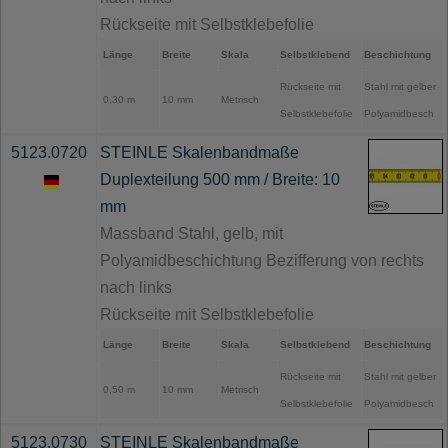
Rückseite mit Selbstklebefolie
Länge
Breite
Skala
Selbstklebend
Beschichtung
Rückseite mit
Stahl mit gelber
0,30 m
10 mm
Metrisch
Selbstklebefolie
Polyamidbesch
5123.0720
STEINLE Skalenbandmaße
Duplexteilung 500 mm / Breite: 10
mm
Massband Stahl, gelb, mit
Polyamidbeschichtung Bezifferung von rechts
nach links
Rückseite mit Selbstklebefolie
Länge
Breite
Skala
Selbstklebend
Beschichtung
Rückseite mit
Stahl mit gelber
0,50 m
10 mm
Metrisch
Selbstklebefolie
Polyamidbesch
5123.0730
STEINLE Skalenbandmaße