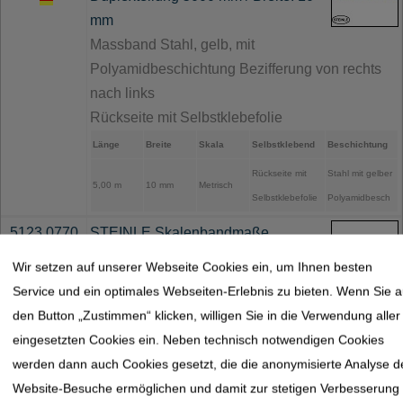
mm
Massband Stahl, gelb, mit
Polyamidbeschichtung Bezifferung von rechts
nach links
Rückseite mit Selbstklebefolie
Länge
Breite
Skala
Selbstklebend
Beschichtung
Rückseite mit
Stahl mit gelber
5,00 m
10 mm
Metrisch
Selbstklebefolie
Polyamidbesch
5123.0770
STEINLE Skalenbandmaße
Duplexteilung 6000 mm / Breite: 10
Wir setzen auf unserer Webseite Cookies ein, um Ihnen besten
mm
Service und ein optimales Webseiten-Erlebnis zu bieten. Wenn Sie a
Massband Stahl, gelb, mit
den Button „Zustimmen“ klicken, willigen Sie in die Verwendung aller
Polyamidbeschichtung Bezifferung von rechts
eingesetzten Cookies ein. Neben technisch notwendigen Cookies
nach links
werden dann auch Cookies gesetzt, die die anonymisierte Analyse d
Rückseite mit Selbstklebefolie
Website-Besuche ermöglichen und damit zur stetigen Verbesserung