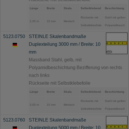
Länge
Breite
Skala
Selbstklebend
Beschichtung
Rückseite mit
Stahl mit gelber
2,00 m
10 mm
Metrisch
Selbstklebefolie
Polyamidbesch
5123.0750
STEINLE Skalenbandmaße
Duplexteilung 3000 mm / Breite: 10
mm
Massband Stahl, gelb, mit
Polyamidbeschichtung Bezifferung von rechts
nach links
Rückseite mit Selbstklebefolie
Länge
Breite
Skala
Selbstklebend
Beschichtung
Rückseite mit
Stahl mit gelber
3,00 m
10 mm
Metrisch
Selbstklebefolie
Polyamidbesch
5123.0760
STEINLE Skalenbandmaße
Duplexteilung 5000 mm / Breite: 10