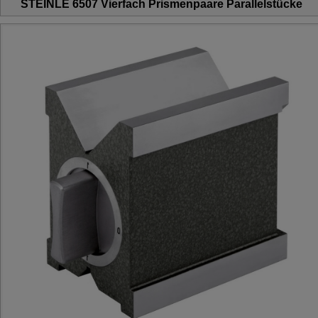
STEINLE 6507 Vierfach Prismenpaare Parallelstücke