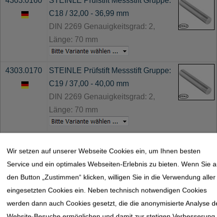
4303.0160
STEINLE Prüfstift Messstift Gruppe:
C18 / 32,00 - 36,99 mm
DIN 2269 Genauigkeitsgrad: 2,
Länge: 70 mm
4303.0170
STEINLE Prüfstift Messstift Gruppe:
C19 / 37,00 - 40,00 mm
DIN 2269 Genauigkeitsgrad: 2,
Länge: 70 mm
4303.0180
STEINLE Prüfstift Messstift Gruppe:
Wir setzen auf unserer Webseite Cookies ein, um Ihnen besten
C20 / 40,01 - 50,00 mm
Service und ein optimales Webseiten-Erlebnis zu bieten. Wenn Sie a
DIN 2269 Genauigkeitsgrad: 2,
den Button „Zustimmen“ klicken, willigen Sie in die Verwendung aller
Länge: 70 mm
eingesetzten Cookies ein. Neben technisch notwendigen Cookies
werden dann auch Cookies gesetzt, die die anonymisierte Analyse d
Website-Besuche ermöglichen und damit zur stetigen Verbesserung