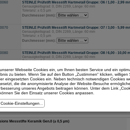
.0060
STEINLE Prüfstift Messstift Hartmetall Gruppe: O6 / 1,00 - 2,99 
Genauigkeitsgrad: 0, DIN 2269, Länge: 60 mm
Toleranz: ± 0,5 µm
Durchmesser (mm):
.0070
STEINLE Prüfstift Messstift Hartmetall Gruppe: O7 / 3,00 - 5,99 
Genauigkeitsgrad: 0, DIN 2269, Länge: 60 mm
Toleranz: ± 0,5 µm
Durchmesser (mm):
.0080
STEINLE Prüfstift Messstift Hartmetall Gruppe: O8 / 6,00 - 10,00
Genauigkeitsgrad: 0, DIN 2269, Länge: 60 mm
Toleranz: ± 0,5 µm
Durchmesser (mm):
 unserer Webseite Cookies ein, um Ihnen besten Service und ein optim
nis zu bieten. Wenn Sie auf den Button „Zustimmen“ klicken, willigen S
er eingesetzten Cookies ein. Neben technisch notwendigen Cookies 
sions Messstifte Keramik Gen.1 (± 1,0 µm)
esetzt, die die anonymisierte Analyse der Website-Besuche ermöglich
erbesserung unseres Angebots beitragen können. Unter dem Link „Cook
 können Sie den Einsatz unserer Cookies anpassen.
sions Messstifte Keramik Gen.1 (± 1,0 µm) Steigung: 0,001
Cookie-Einstellungen
...
sions Messstifte Keramik Gen.0 (± 0,5 µm)