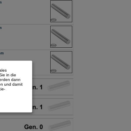
mm
mm
 mm
ales
ie in die
werden dann
en und damit
ie-