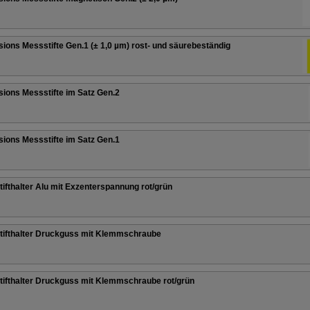
sions Messstifte Gen.1 (± 1,0 µm) rost- und säurebeständig
sions Messstifte im Satz Gen.2
sions Messstifte im Satz Gen.1
tifthalter Alu mit Exzenterspannung rot/grün
tifthalter Druckguss mit Klemmschraube
tifthalter Druckguss mit Klemmschraube rot/grün