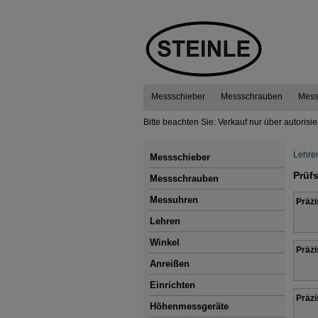
Messschieber
Messschrauben
Mess
Bitte beachten Sie: Verkauf nur über autorisi
Lehre
Messschieber
Prüfs
Messschrauben
Messuhren
Präzi
Lehren
Winkel
Präzi
Anreißen
Einrichten
Präzi
Höhenmessgeräte