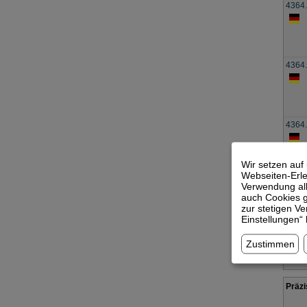
4364
4364
4364
Wir setzen auf
Webseiten-Erleb
Verwendung all
Präzi
auch Cookies g
zur stetigen V
Einstellungen“
Präzi
Zustimmen
Präzi