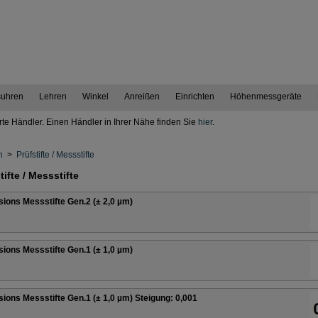
uhren
Lehren
Winkel
Anreißen
Einrichten
Höhenmessgeräte
erte Händler. Einen Händler in Ihrer Nähe finden Sie
hier
.
n
>
Prüfstifte / Messstifte
tifte / Messstifte
sions Messstifte Gen.2 (± 2,0 µm)
sions Messstifte Gen.1 (± 1,0 µm)
sions Messstifte Gen.1 (± 1,0 µm) Steigung: 0,001