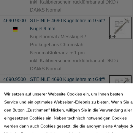
inkl. Kalibrierschein rückführbar auf DKD /
DAkkS Normal
4690.9000
STEINLE 4690 Kugellehre mit Griff/
Kugel 9 mm
Kugelnormal / Messkugel /
Prüfkugel aus Chromstahl
Nennmaßtoleranz: ± 1 µm
inkl. Kalibrierschein rückführbar auf DKD /
DAkkS Normal
4690.9500
STEINLE 4690 Kugellehre mit Griff/
Kugel 9,5 mm
Wir setzen auf unserer Webseite Cookies ein, um Ihnen besten
Kugelnormal / Messkugel /
Service und ein optimales Webseiten-Erlebnis zu bieten. Wenn Sie a
Prüfkugel aus Chromstahl
den Button „Zustimmen“ klicken, willigen Sie in die Verwendung aller
Nennmaßtoleranz: ± 1 µm
eingesetzten Cookies ein. Neben technisch notwendigen Cookies
inkl. Kalibrierschein rückführbar auf DKD /
werden dann auch Cookies gesetzt, die die anonymisierte Analyse d
DAkkS Normal